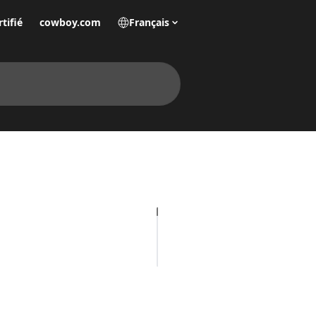
tifié
cowboy.com
Français