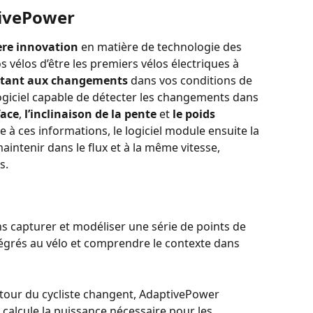
tivePower
ère innovation
 en matière de technologie des 
s vélos d’être les premiers vélos électriques à 
ptant aux changements
 dans vos conditions de 
ogiciel capable de détecter les changements dans 
face
, 
l’inclinaison de la pente
 et 
le poids 
e à ces informations, le logiciel module ensuite la 
intenir dans le flux et à la même vitesse, 
s.
e
 capturer et modéliser une série de points de 
égrés au vélo et comprendre le contexte dans 
tour du cycliste changent, AdaptivePower 
calcule la puissance nécessaire pour les 