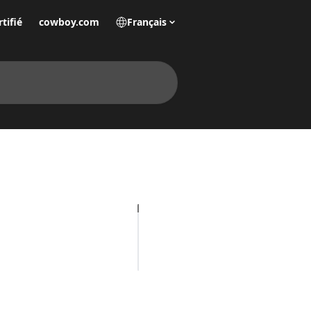
tifié
cowboy.com
Français