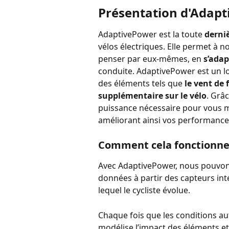
Présentation d'Adap
AdaptivePower est la toute 
derni
vélos électriques. Elle permet à no
penser par eux-mêmes, en 
s’ada
conduite. AdaptivePower est un l
des éléments tels que 
le vent de 
supplémentaire sur le vélo
. Grâc
puissance nécessaire pour vous ma
améliorant ainsi vos performance
Comment cela fonctionn
Avec AdaptivePower, nous pouvons
données à partir des capteurs int
lequel le cycliste évolue.
Chaque fois que les conditions au
modélise l’impact des éléments et 