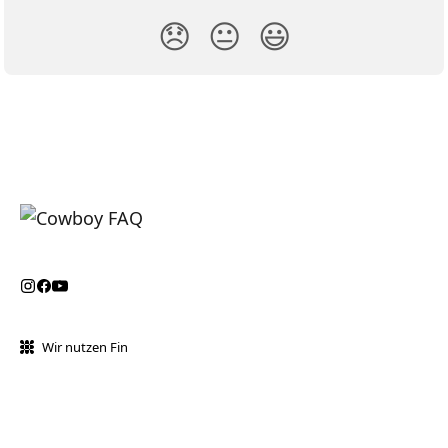
😞
😐
😃
Wir nutzen Fin