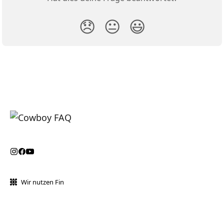
😞
😐
😃
Wir nutzen Fin