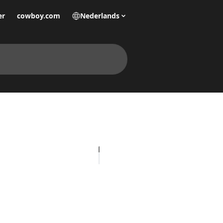
er
cowboy.com
Nederlands