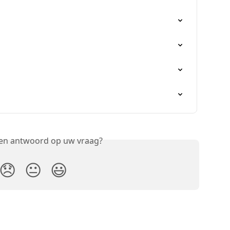
een antwoord op uw vraag?
😞
😐
😃