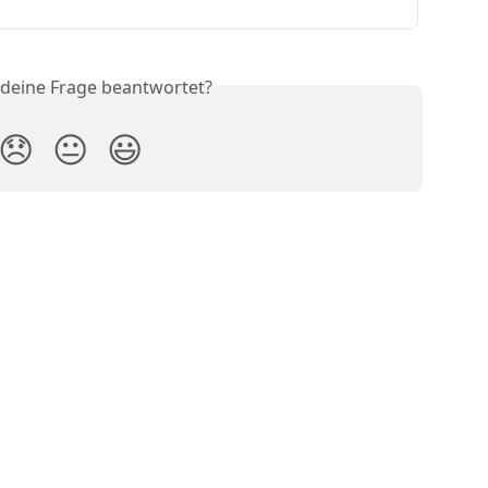
 deine Frage beantwortet?
😞
😐
😃