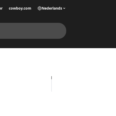
er
cowboy.com
Nederlands