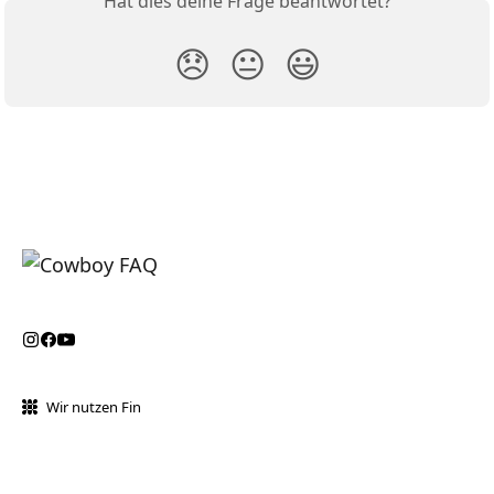
Hat dies deine Frage beantwortet?
😞
😐
😃
Wir nutzen Fin