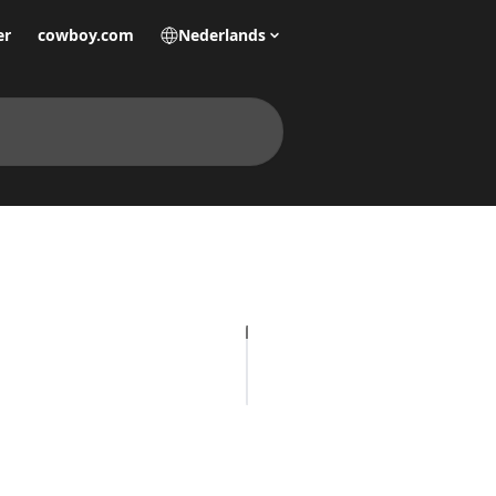
er
cowboy.com
Nederlands