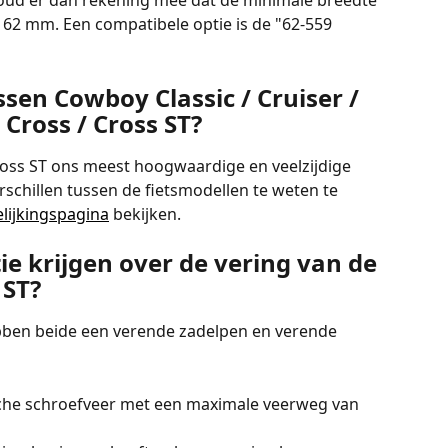
 houd er dan rekening mee dat de minimale breedte 
62 mm. Een compatibele optie is de "62-559 
ssen Cowboy Classic / Cruiser / 
Cross / Cross ST?
ross ST ons meest hoogwaardige en veelzijdige 
rschillen tussen de fietsmodellen te weten te 
lijkingspagina
 bekijken.
e krijgen over de vering van de 
 ST?
ben beide een verende zadelpen en verende 
sche schroefveer met een maximale veerweg van 