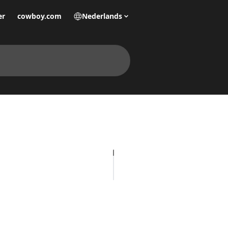
er
cowboy.com
Nederlands