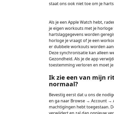
staat ons ook niet toe om je hart
Als je een Apple Watch hebt, raden 
je eigen workouts met je horloge te
hartslaggegevens worden geregis
horloge je vraagt of je een worko
er dubbele workouts worden aa
Deze synchronisatie kan alleen w
Gezondheid. Als je de app verwijde
toestemming verloren en moet je
Ik zie een van mijn ri
normaal?
Bevestig eerst dat u ons de nodi
en ga naar Browse 
→
 Account 
→
 
machtigingen hebt toegestaan. De
verwijdert en zal dan opnieuw v