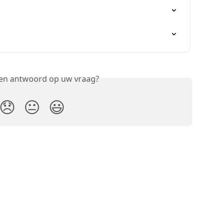
een antwoord op uw vraag?
😞
😐
😃