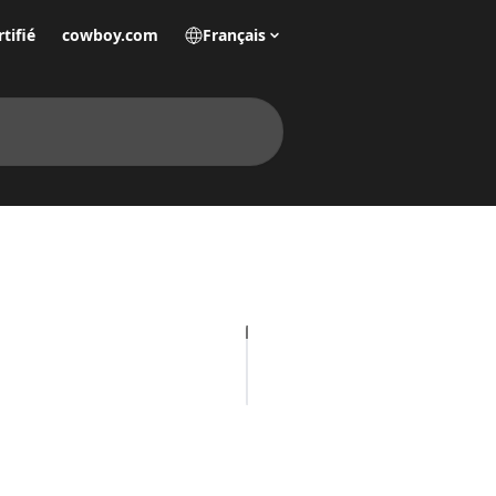
tifié
cowboy.com
Français